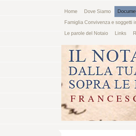
Home
Dove Siamo
Documeni
Famiglia Convivenza e soggetti 
Le parole del Notaio
Links
R
F R A N C E S