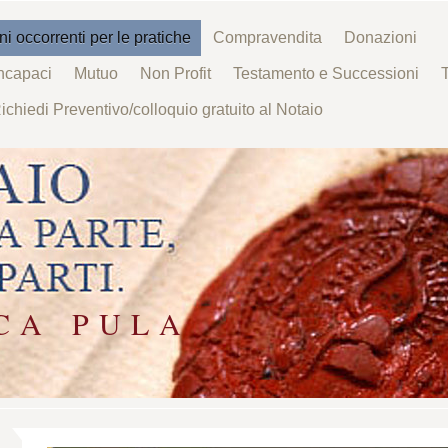
 occorrenti per le pratiche
Compravendita
Donazioni
incapaci
Mutuo
Non Profit
Testamento e Successioni
T
ichiedi Preventivo/colloquio gratuito al Notaio
 C A P U L A