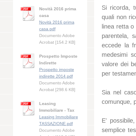
Si ricorda, 
Novità 2016 prima
casa
quali non ric
Novità 2016 prima
linea retta o
casa.pdf
parentela, 
Documento Adobe
Acrobat [154.2 KB]
eccede la f
medesimi so
Prospetto Imposte
Indirette
valore dei b
Prospetto imposte
per testamen
indirette 2014.pdf
Documento Adobe
Acrobat [298.6 KB]
Sia nel cas
comunque, pa
Leasing
Immobiliare - Tax
Leasing Immobiliare
E' possibile
TASSAZIONE.pdf
semplice tes
Documento Adobe