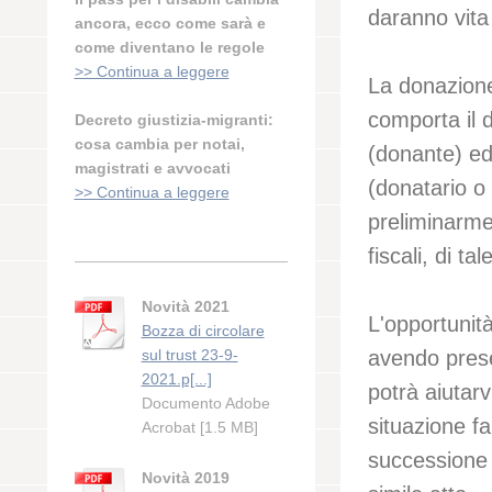
daranno vita 
ancora, ecco come sarà e
come diventano le regole
>> Continua a leggere
La donazione 
comporta il 
Decreto giustizia-migranti:
cosa cambia per notai,
(donante) ed
magistrati e avvocati
(donatario o
>> Continua a leggere
preliminarmen
fiscali, di tal
Novità 2021
L'opportunit
Bozza di circolare
sul trust 23-9-
avendo presen
2021.p[...]
potrà aiutarv
Documento Adobe
situazione fa
Acrobat [1.5 MB]
successione d
Novità 2019