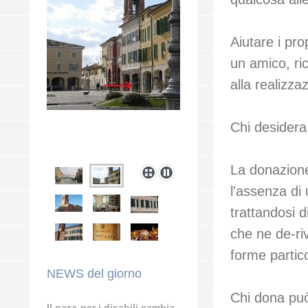
Aiutare i pro
un amico, ri
alla realizza
Chi desidera
La donazione
l'assenza di 
trattandosi 
che ne de-ri
forme partico
NEWS del giorno
Chi dona può
Il pass per i disabili cambia