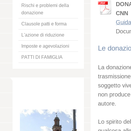
DONAZ
Rischi e problemi della
CNN
donazione
Guida
Clausole patti e forma
Docum
L'azione di riduzione
Imposte e agevolazioni
Le donazio
PATTI DI FAMIGLIA
La donazione 
trasmissione 
soggetto viv
non produce 
autore.
Lo spirito de
qualcosa alle