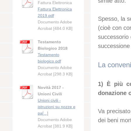
simile atto.
Fattura Elettronica
Fattura Elettronica
2019.pdf
Spesso, la sc
Documento Adobe
(cioè con cor
Acrobat [484.0 KB]
successorio 
Testamento
successione 
Biologico 2018
Testamento
biologico.pdf
La conveni
Documento Adobe
Acrobat [298.3 KB]
1) È più c
Novità 2017 -
donazione o
Unioni Civili
Unioni civili -
istruzioni su nozze e
Va precisato 
pa[...]
dei beni mor
Documento Adobe
Acrobat [381.9 KB]