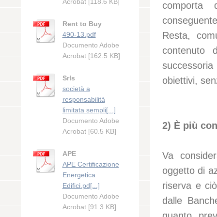
Acrobat [118.6 KB]
comporta 
conseguente
Rent to Buy
Resta, comu
490-13.pdf
Documento Adobe
contenuto d
Acrobat [162.5 KB]
successoria
Srls
obiettivi, sen
società a
responsabilità
limitata sempli[...]
Documento Adobe
2) È più co
Acrobat [60.5 KB]
APE
Va consider
APE Certificazione
oggetto di az
Energetica
riserva e ci
Edifici.pd[...]
Documento Adobe
dalle Banche
Acrobat [91.3 KB]
quanto previ