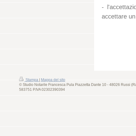
- l'accetta
accettare un
Stampa
|
Mappa del sito
© Studio Notarile Francesca Pula Piazzetta Dante 10 - 48026 Russi (R
583751 P.IVA 02302390394