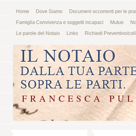
Home
Dove Siamo
Documeni occorrenti per le pra
Famiglia Convivenza e soggetti incapaci
Mutuo
No
Le parole del Notaio
Links
Richiedi Preventivo/coll
F R A N C E S C A P U L